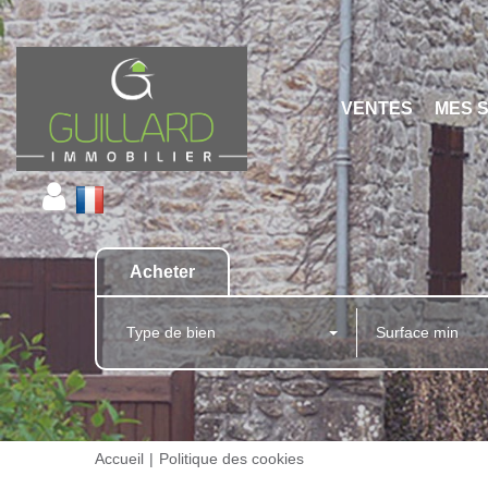
VENTES
MES 
Acheter
Type de bien
Accueil
Politique des cookies