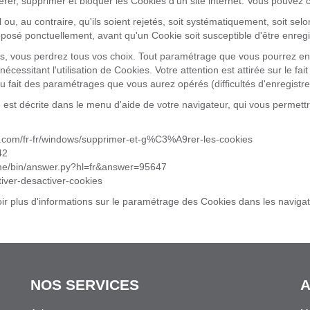
érer, supprimer et bloquer les Cookies d'un site internet. Vous pouvez 
ou, au contraire, qu'ils soient rejetés, soit systématiquement, soit selo
oposé ponctuellement, avant qu'un Cookie soit susceptible d'être enregi
s, vous perdrez tous vos choix. Tout paramétrage que vous pourrez ent
nécessitant l'utilisation de Cookies. Votre attention est attirée sur le f
du fait des paramétrages que vous aurez opérés (difficultés d'enregistre
e est décrite dans le menu d'aide de votre navigateur, qui vous permett
ft.com/fr-fr/windows/supprimer-et-g%C3%A9rer-les-cookies
42
ome/bin/answer.py?hl=fr&answer=95647
ctiver-desactiver-cookies
oir plus d'informations sur le paramétrage des Cookies dans les navigat
NOS SERVICES
A