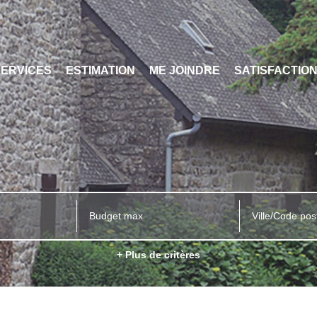
SERVICES
ESTIMATION
ME JOINDRE
SATISFACTIO
Ville/Code pos
+ Plus de critères