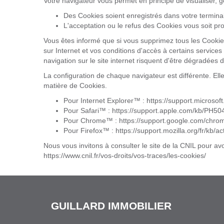
Votre navigateur vous permet en principe de visualiser, g
Des Cookies soient enregistrés dans votre terminal 
L'acceptation ou le refus des Cookies vous soit pr
Vous êtes informé que si vous supprimez tous les Cookie
sur Internet et vos conditions d'accès à certains services 
navigation sur le site internet risquent d'être dégradées 
La configuration de chaque navigateur est différente. Ell
matière de Cookies.
Pour Internet Explorer™ :
https://support.microso
Pour Safari™ :
https://support.apple.com/kb/PH50
Pour Chrome™ :
https://support.google.com/chr
Pour Firefox™ :
https://support.mozilla.org/fr/kb/a
Nous vous invitons à consulter le site de la CNIL pour av
https://www.cnil.fr/vos-droits/vos-traces/les-cookies/
GUILLARD IMMOBILIER