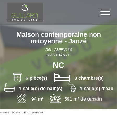
Maison contemporaine non
mitoyenne - Janzé
Réf : 23FEV166
35150 JANZE
NC
6 pièce(s)
3 chambre(s)
1 salle(s) de bain(s)
1 salle(s) d'eau
94 m²
591 m² de terrain
Accueil
Maison
Ref. : 23FEV166