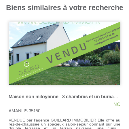
Biens similaires à votre recherche
Longère rénovée non mitoyenne 174m² - Pire Sur Seiche côté Châteaugiron
C
NC
CHATEAUGIRON 35410
VENDUE par l'agence GUILLARD IMMOBILIER Maison
e
située à 3 minutes de Châteaugiron dans la campagne de
e
Piré sur Seiche côté Châteaugiron. Elle offre une grande