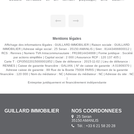
n
pièce de vie lumineuse de 46 m² agrémentée d'un foyer
t
fermé, une cuisine aménagée-équipée donnant sur une
terrasse, une suite parentale dotée d'une salle d'eau et
e
bains, un dressing, une lingerie, wc avec lave-mains. A
l'étage : trois chambres, une salle d'eau, wc. Les chambres
,
et pièces d'eau ont été récemment refaites ainsi que des
fenêtres... Un double garage, un carport, un puits complètent
le tout . Portail électrique. Environnement qualitatif
s'appuyant sur un terrain arboré de 5 000 m² et le reste en
Mentions légales
prairie. GUILLARD Immobilier - Agent indépendant à taux
réduits Contactez-moi ! Au 06 21 58 20 28
Affichage des informations légales : GUILLARD IMMOBILIER | Raison sociale : GUILLARD
IMMOBILIER | Adresse siège social : 25 Seran - 35150 AMANLIS | Siret : 81443466800012 |
RCS : Rennes | Numero TVA Intracommunautaire : FR19814434668 | Forme juridique : Société
par actions simplifiée | Capital social : 2 000 | Assurance RCP : 120 137 405 |
Carte T : CPI35022015000001852 | Date de délivrance : 2015-11-02 | Lieu de délivrance :
RENNES | Caisse de garantie financière : GALIAN. | N° de caisse de garantie : A 01909370 |
Adresse caisse de garantie : 89 Rue de la Boetie 75008 PARIS | Montant de la garantie
financière : 120 000 | Nom du médiateur : NC | Adresse du médiateur : NC | Adresse du site : NC
|
Entreprise juridiquement et financièrement indépendante
GUILLARD IMMOBILIER
NOS COORDONNÉES
25 Seran
35150 AMANLIS
Tél. : +33 6 21 58 20 28