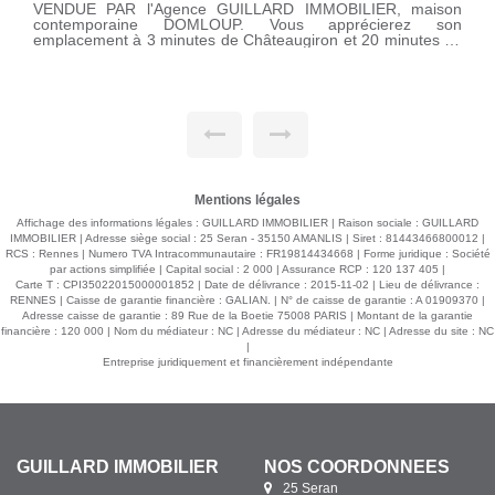
VENDUE PAR l'Agence GUILLARD IMMOBILIER, maison
contemporaine DOMLOUP. Vous apprécierez son
emplacement à 3 minutes de Châteaugiron et 20 minutes de
Rennes sur la commune de Domloup. Elle offre une grande
pièce de vie lumineuse de près de 70m² donnant sur une
terrasse et un terrain clos et paysagé. Une cuisine ouverte,
une chambre, une salle d'eau, wc avec lave-mains. A l'étage;
une chambre parentale avec son dressing, trois chambres,
une salle de bains et douches, wc. Un double garage
motorisé. Le tout sur un terrain de 432 m². GUILLARD
Immobilier - Agent indépendant à TAUX REDUITS
Contactez-moi ! Au 06 21 58 20 28
Mentions légales
Affichage des informations légales : GUILLARD IMMOBILIER | Raison sociale : GUILLARD
IMMOBILIER | Adresse siège social : 25 Seran - 35150 AMANLIS | Siret : 81443466800012 |
RCS : Rennes | Numero TVA Intracommunautaire : FR19814434668 | Forme juridique : Société
par actions simplifiée | Capital social : 2 000 | Assurance RCP : 120 137 405 |
Carte T : CPI35022015000001852 | Date de délivrance : 2015-11-02 | Lieu de délivrance :
RENNES | Caisse de garantie financière : GALIAN. | N° de caisse de garantie : A 01909370 |
Adresse caisse de garantie : 89 Rue de la Boetie 75008 PARIS | Montant de la garantie
financière : 120 000 | Nom du médiateur : NC | Adresse du médiateur : NC | Adresse du site : NC
|
Entreprise juridiquement et financièrement indépendante
GUILLARD IMMOBILIER
NOS COORDONNÉES
25 Seran