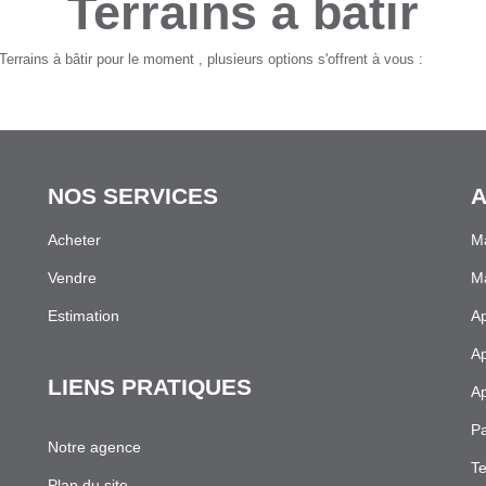
Terrains à bâtir
rrains à bâtir pour le moment , plusieurs options s'offrent à vous :
NOS SERVICES
A
Acheter
Ma
Vendre
Ma
Estimation
Ap
Ap
LIENS PRATIQUES
Ap
Pa
Notre agence
Te
Plan du site