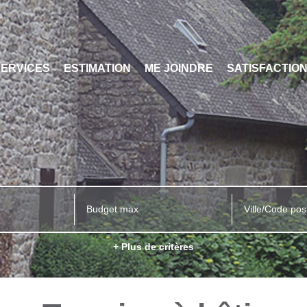
SERVICES
ESTIMATION
ME JOINDRE
SATISFACTIO
Ville/Code pos
+ Plus de critères