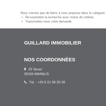
Nous n'avons pas de biens à vous proposer dans la catégorie Te
Re-soumettre la recherche avec moins de critères.
Transmettez-nous votre demande
GUILLARD IMMOBILIER
NOS COORDONNÉES
25 Seran
35150 AMANLIS
Tél. : +33 6 21 58 20 28