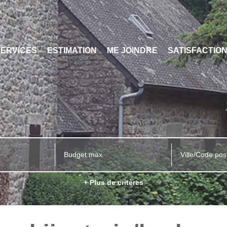
SERVICES
ESTIMATION
ME JOINDRE
SATISFACTIO
Ville/Code pos
+ Plus de critères