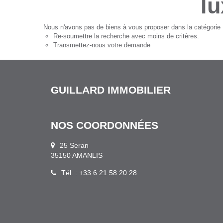
lu
Nous n'avons pas de biens à vous proposer dans la catégorie Lu
Re-soumettre la recherche avec moins de critères.
Transmettez-nous votre demande
GUILLARD IMMOBILIER
NOS COORDONNÉES
25 Seran
35150 AMANLIS
Tél. : +33 6 21 58 20 28