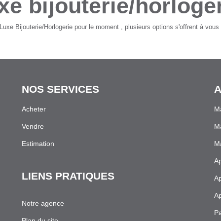
xe bijouterie/horloge
xe Bijouterie/Horlogerie pour le moment , plusieurs options s'offrent à vous 
NOS SERVICES
A
Acheter
Ma
Vendre
M
Estimation
Ma
Ap
LIENS PRATIQUES
Ap
Ap
Notre agence
Pa
Plan du site