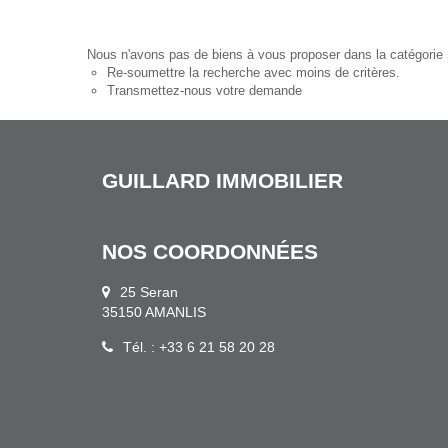
Nous n'avons pas de biens à vous proposer dans la catégorie S
Re-soumettre la recherche avec moins de critères.
Transmettez-nous votre demande
GUILLARD IMMOBILIER
NOS COORDONNÉES
25 Seran
35150 AMANLIS
Tél. : +33 6 21 58 20 28