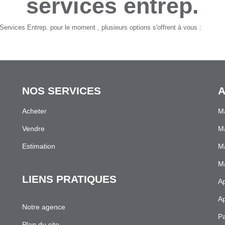
services entrep.
ervices Entrep. pour le moment , plusieurs options s'offrent à vous :
NOS SERVICES
A
Acheter
Ma
Vendre
Ma
Estimation
Ma
Ma
LIENS PRATIQUES
Ap
Ap
Notre agence
Pa
Plan du site