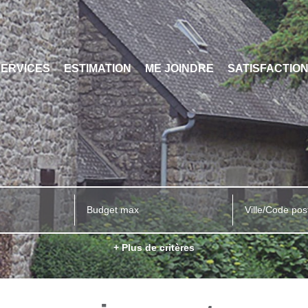
SERVICES
ESTIMATION
ME JOINDRE
SATISFACTIO
Ville/Code pos
+ Plus de critères