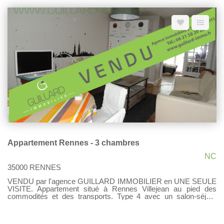
bains, WC. A l'étage ; deux chambres, une salle d'eau avec
WC. Un garage boxé complète le tout. Charges mensuelles :
50€ (24 € propriétaire / 26€ locataire) Libre de toute occupation.
GUILLARD Immobilier - Agent indépendant à taux réduits
Contactez moi ! au 06 21 58 20 28
Appartement Rennes - 3 chambres
NC
35000 RENNES
VENDU par l'agence GUILLARD IMMOBILIER en UNE SEULE
VISITE. Appartement situé à Rennes Villejean au pied des
commodités et des transports. Type 4 avec un salon-séjour
lumineux, trois chambres, une salle de bains, wc, une cuisine
aménagée-équipée. Une cave Vendu Loué GUILLARD
Immobilier - Agent indépendant à taux réduits Contactez moi !