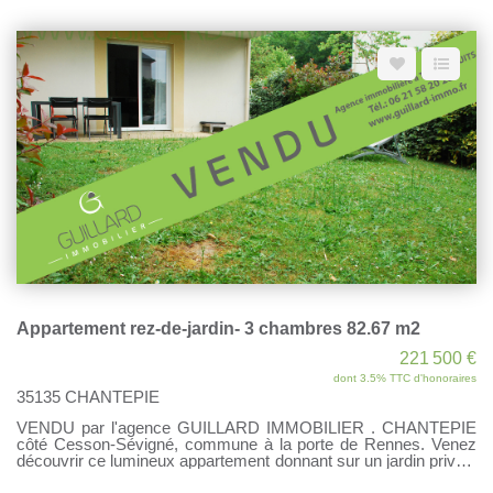
projet . Redécouvrez l'immobilier avec une professionnelle
efficace et à votre écoute. GUILLARD Immobilier Agent
indépendant à taux réduits Pour mieux vendre et mieux acheter.
Appartement rez-de-jardin- 3 chambres 82.67 m2
221 500 €
dont 3.5% TTC d'honoraires
35135 CHANTEPIE
VENDU par l'agence GUILLARD IMMOBILIER . CHANTEPIE
côté Cesson-Sévigné, commune à la porte de Rennes. Venez
découvrir ce lumineux appartement donnant sur un jardin privatif
. Situé dans un cadre verdoyant, vous apprécierez son