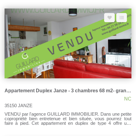
emplacement à cinq minutes des écoles, des transports et des
commerces. Il offre une grande pièce de vie lumineuse donnant
sur une terrasse et un terrain clos . Une cuisine ouverte, trois
chambres, une salle de bains, wc, un cellier. Un garage.
GUILLARD Immobilier - Agent indépendant à taux réduits
Contactez-moi ! 06 21 58 20 28
Appartement Duplex Janze - 3 chambres 68 m2- grand balcon & garage
NC
35150 JANZE
VENDU par l'agence GUILLARD IMMOBILIER. Dans une petite
copropriété bien entretenue et bien située, vous pourrez tout
faire à pied. Cet appartement en duplex de type 4 offre une
entrée avec placards, un lumineux salon séjour avec une
cuisine donnant sur un grand balcon, une chambre, une salle de