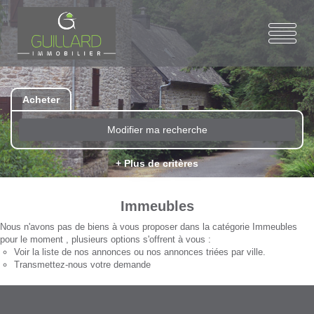
Acheter
Modifier ma recherche
+ Plus de critères
Immeubles
Nous n'avons pas de biens à vous proposer dans la catégorie Immeubles
pour le moment , plusieurs options s'offrent à vous :
Voir
la liste de nos annonces
ou
nos annonces triées par ville.
Transmettez-nous votre demande